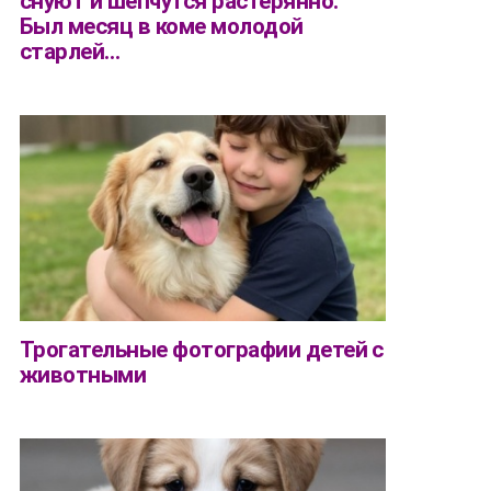
снуют и шепчутся растерянно.
Был месяц в коме молодой
старлей…
Трогательные фотографии детей с
животными