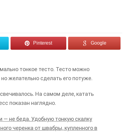
Pinterest
Google
мально тонкое тесто. Тесто можно
 но желательно сделать его потуже.
освечивалось. На самом деле, катать
есс показан наглядно.
ки — не беда. Удобную тонкую скалку
ного черенка от швабры, купленного в