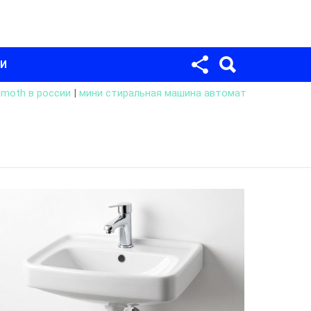
Для любых предложений по сайту:
univer-monstr@cp9.ru
МИ
moth в россии
|
мини стиральная машина автомат