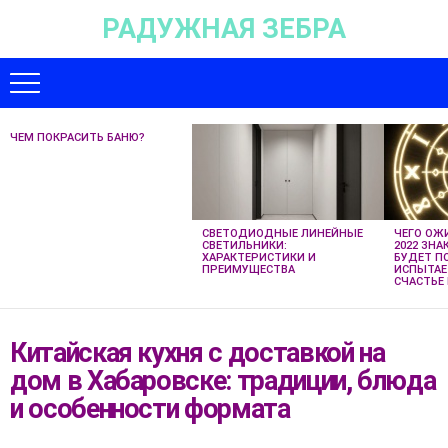
РАДУЖНАЯ ЗЕБРА
Для любых предложений по сайту:
univer-monstr@cp9.ru
ЧЕМ ПОКРАСИТЬ БАНЮ?
НЕ
ПРОПУСТИТЕ
НОВЫЕ
СТАТЬИ
СВЕТОДИОДНЫЕ ЛИНЕЙНЫЕ
ЧЕГО ОЖ
СВЕТИЛЬНИКИ:
2022 ЗНА
ХАРАКТЕРИСТИКИ И
БУДЕТ П
ПРЕИМУЩЕСТВА
ИСПЫТАЕ
СЧАСТЬЕ 
Китайская кухня с доставкой на
дом в Хабаровске: традиции, блюда
и особенности формата