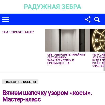
РАДУЖНАЯ ЗЕБРА
Для любых предложений по сайту:
univer-monstr@cp9.ru
ЧЕМ ПОКРАСИТЬ БАНЮ?
НЕ
ПРОПУСТИТЕ
НОВЫЕ
СТАТЬИ
СВЕТОДИОДНЫЕ ЛИНЕЙНЫЕ
ЧЕГО ОЖ
СВЕТИЛЬНИКИ:
2022 ЗНА
ХАРАКТЕРИСТИКИ И
БУДЕТ П
ПРЕИМУЩЕСТВА
ИСПЫТАЕ
СЧАСТЬЕ 
ПОЛЕЗНЫЕ СОВЕТЫ
Вяжем шапочку узором «косы».
Мастер-класс