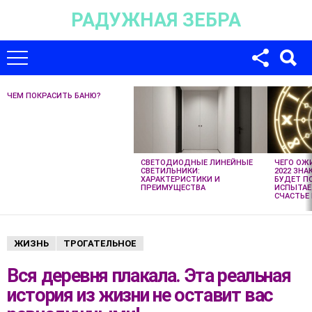
РАДУЖНАЯ ЗЕБРА
Для любых предложений по сайту:
univer-monstr@cp9.ru
ЧЕМ ПОКРАСИТЬ БАНЮ?
НЕ
ПРОПУСТИТЕ
НОВЫЕ
СТАТЬИ
СВЕТОДИОДНЫЕ ЛИНЕЙНЫЕ
ЧЕГО ОЖ
СВЕТИЛЬНИКИ:
2022 ЗНА
ХАРАКТЕРИСТИКИ И
БУДЕТ П
ПРЕИМУЩЕСТВА
ИСПЫТАЕ
СЧАСТЬЕ 
ЖИЗНЬ
ТРОГАТЕЛЬНОЕ
Вся деревня плакала. Эта реальная
история из жизни не оставит вас