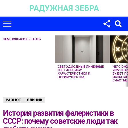
РАДУЖНАЯ ЗЕБРА
Для любых предложений по сайту:
univer-monstr@cp9.ru
ЧЕМ ПОКРАСИТЬ БАНЮ?
НЕ
ПРОПУСТИТЕ
НОВЫЕ
СТАТЬИ
СВЕТОДИОДНЫЕ ЛИНЕЙНЫЕ
ЧЕГО ОЖ
СВЕТИЛЬНИКИ:
2022 ЗНА
ХАРАКТЕРИСТИКИ И
БУДЕТ П
ПРЕИМУЩЕСТВА
ИСПЫТАЕ
СЧАСТЬЕ 
РАЗНОЕ
ЯЛЬНИК
История развития фалеристики в
СССР: почему советские люди так