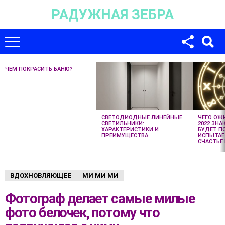
РАДУЖНАЯ ЗЕБРА
Для любых предложений по сайту:
univer-monstr@cp9.ru
ЧЕМ ПОКРАСИТЬ БАНЮ?
НЕ
ПРОПУСТИТЕ
НОВЫЕ
СТАТЬИ
СВЕТОДИОДНЫЕ ЛИНЕЙНЫЕ
ЧЕГО ОЖ
СВЕТИЛЬНИКИ:
2022 ЗНА
ХАРАКТЕРИСТИКИ И
БУДЕТ П
ПРЕИМУЩЕСТВА
ИСПЫТАЕ
СЧАСТЬЕ 
ВДОХНОВЛЯЮЩЕЕ
МИ МИ МИ
Фотограф делает самые милые
фото белочек, потому что