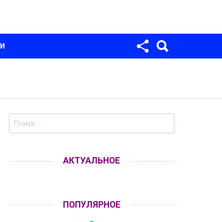
Для любых предложений по сайту:
univer-monstr@cp9.ru
МИ
Поиск
по:
АКТУАЛЬНОЕ
ПОПУЛЯРНОЕ